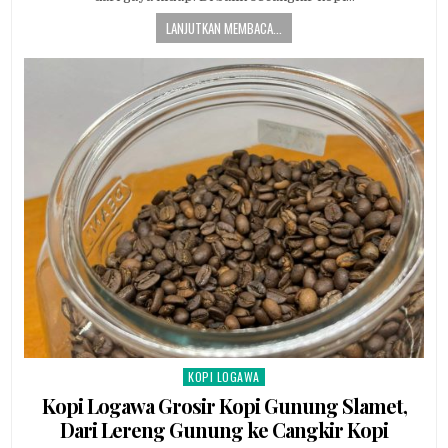
LANJUTKAN MEMBACA...
KOPI LOGAWA
Posted in
Kopi Logawa Grosir Kopi Gunung Slamet,
Dari Lereng Gunung ke Cangkir Kopi