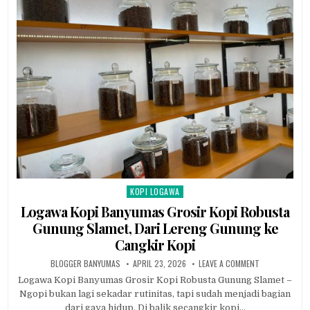
KOPI LOGAWA
Posted in
Logawa Kopi Banyumas Grosir Kopi Robusta
Gunung Slamet, Dari Lereng Gunung ke
Cangkir Kopi
AUTHOR:
PUBLISHED DATE:
ON LOGAWA KO
BLOGGER BANYUMAS
APRIL 23, 2026
LEAVE A COMMENT
Logawa Kopi Banyumas Grosir Kopi Robusta Gunung Slamet –
Ngopi bukan lagi sekadar rutinitas, tapi sudah menjadi bagian
dari gaya hidup. Di balik secangkir kopi…