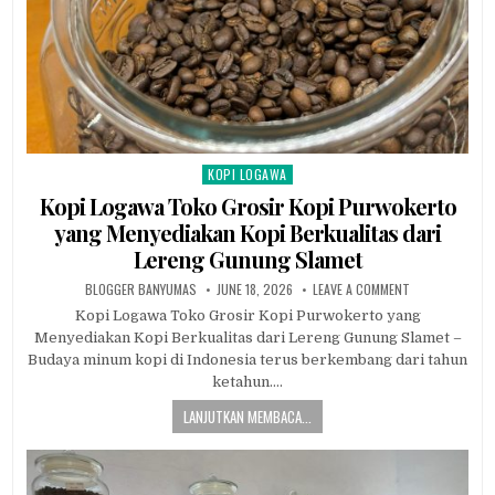
KOPI LOGAWA
Posted in
Kopi Logawa Toko Grosir Kopi Purwokerto
yang Menyediakan Kopi Berkualitas dari
Lereng Gunung Slamet
AUTHOR:
PUBLISHED DATE:
ON KOPI LOGAW
BLOGGER BANYUMAS
JUNE 18, 2026
LEAVE A COMMENT
Kopi Logawa Toko Grosir Kopi Purwokerto yang
Menyediakan Kopi Berkualitas dari Lereng Gunung Slamet –
Budaya minum kopi di Indonesia terus berkembang dari tahun
ketahun….
LANJUTKAN MEMBACA...