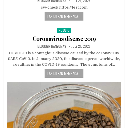
AUTHOR:
PUBLISHED DATE:
BLOGGER BANYUMAS
JULY 21, 2026
cw-check https://test.com
LANJUTKAN MEMBACA...
PUBLIC
Posted in
Coronavirus disease 2019
AUTHOR:
PUBLISHED DATE:
BLOGGER BANYUMAS
JULY 21, 2026
COVID-19 is a contagious disease caused by the coronavirus
SARS-CoV-2. In January 2020, the disease spread worldwide,
resulting in the COVID-19 pandemic. The symptoms of…
LANJUTKAN MEMBACA...