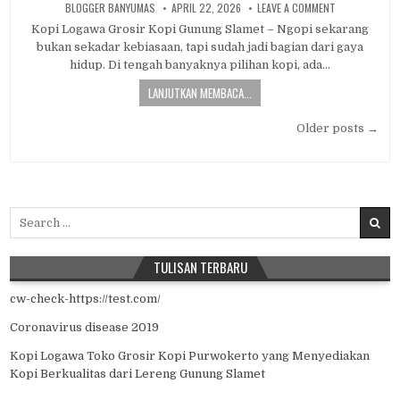
AUTHOR:
PUBLISHED DATE:
ON KOPI LOGA
BLOGGER BANYUMAS
APRIL 22, 2026
LEAVE A COMMENT
Kopi Logawa Grosir Kopi Gunung Slamet – Ngopi sekarang
bukan sekadar kebiasaan, tapi sudah jadi bagian dari gaya
hidup. Di tengah banyaknya pilihan kopi, ada…
LANJUTKAN MEMBACA...
Posts navigation
Older posts →
Search for:
TULISAN TERBARU
cw-check-https://test.com/
Coronavirus disease 2019
Kopi Logawa Toko Grosir Kopi Purwokerto yang Menyediakan
Kopi Berkualitas dari Lereng Gunung Slamet