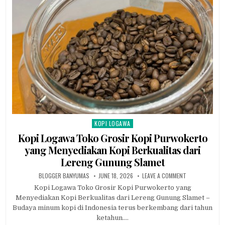
KOPI LOGAWA
Posted in
Kopi Logawa Toko Grosir Kopi Purwokerto
yang Menyediakan Kopi Berkualitas dari
Lereng Gunung Slamet
AUTHOR:
PUBLISHED DATE:
ON KOPI LOGAW
BLOGGER BANYUMAS
JUNE 18, 2026
LEAVE A COMMENT
Kopi Logawa Toko Grosir Kopi Purwokerto yang
Menyediakan Kopi Berkualitas dari Lereng Gunung Slamet –
Budaya minum kopi di Indonesia terus berkembang dari tahun
ketahun….