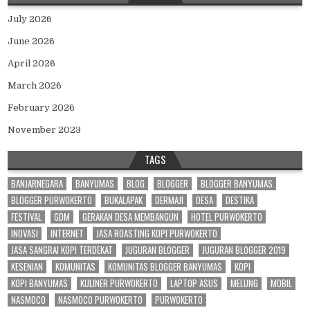
July 2026
June 2026
April 2026
March 2026
February 2026
November 2023
TAGS
BANJARNEGARA
BANYUMAS
BLOG
BLOGGER
BLOGGER BANYUMAS
BLOGGER PURWOKERTO
BUKALAPAK
DERMAJI
DESA
DESTIKA
FESTIVAL
GDM
GERAKAN DESA MEMBANGUN
HOTEL PURWOKERTO
INOVASI
INTERNET
JASA ROASTING KOPI PURWOKERTO
JASA SANGRAI KOPI TERDEKAT
JUGURAN BLOGGER
JUGURAN BLOGGER 2019
KESENIAN
KOMUNITAS
KOMUNITAS BLOGGER BANYUMAS
KOPI
KOPI BANYUMAS
KULINER PURWOKERTO
LAPTOP ASUS
MELUNG
MOBIL
NASMOCO
NASMOCO PURWOKERTO
PURWOKERTO