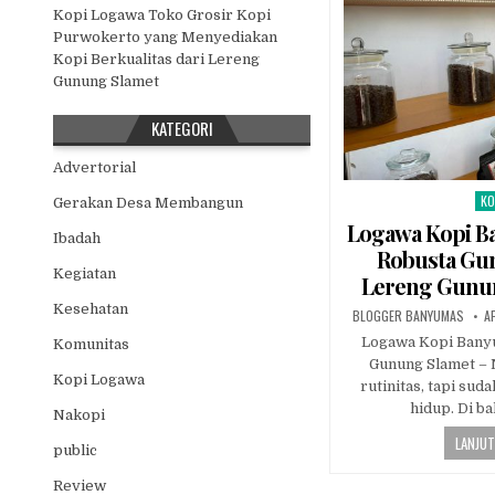
Kopi Logawa Toko Grosir Kopi
Purwokerto yang Menyediakan
Kopi Berkualitas dari Lereng
Gunung Slamet
KATEGORI
Advertorial
KO
Po
Gerakan Desa Membangun
Logawa Kopi B
Ibadah
Robusta Gun
Kegiatan
Lereng Gunun
Kesehatan
AUTHOR:
P
BLOGGER BANYUMAS
A
Logawa Kopi Bany
Komunitas
Gunung Slamet – 
Kopi Logawa
rutinitas, tapi sud
hidup. Di ba
Nakopi
LANJUT
public
Review