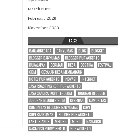
March 2026
February 2026
November 2023
TAGS
BANJARNEGARA
BANYUMAS
BLOG
BLOGGER
BLOGGER BANYUMAS
BLOGGER PURWOKERTO
BUKALAPAK
DERMAJI
DESA
DESTIKA
FESTIVAL
GDM
GERAKAN DESA MEMBANGUN
HOTEL PURWOKERTO
INOVASI
INTERNET
UNG SLAMET, DARI LERENG GUNUNG KE CANGKIR KOPI
JASA ROASTING KOPI PURWOKERTO
JASA SANGRAI KOPI TERDEKAT
JUGURAN BLOGGER
JUGURAN BLOGGER 2019
KESENIAN
KOMUNITAS
KOMUNITAS BLOGGER BANYUMAS
KOPI
KOPI BANYUMAS
KULINER PURWOKERTO
LAPTOP ASUS
MELUNG
MOBIL
NASMOCO
NASMOCO PURWOKERTO
PURWOKERTO