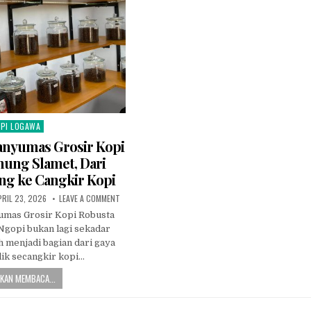
PI LOGAWA
sted in
anyumas Grosir Kopi
ung Slamet, Dari
g ke Cangkir Kopi
UBLISHED DATE:
ON LOGAWA KOPI BANYUMAS GROSIR KOPI ROBUSTA GUN
PRIL 23, 2026
LEAVE A COMMENT
umas Grosir Kopi Robusta
Ngopi bukan lagi sekadar
ah menjadi bagian dari gaya
lik secangkir kopi…
KAN MEMBACA...