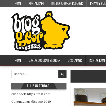
Skip to content
HOME
KONTAK KAMI
DAFTAR JUGURAN BLOGGER
PRIVACY POL
HOME
DAFTAR JUGURAN BLOGGER
DISCLAIMER
KONTAK KAMI
Search for:
TULISAN TERBARU
cw-check-https://test.com/
Coronavirus disease 2019