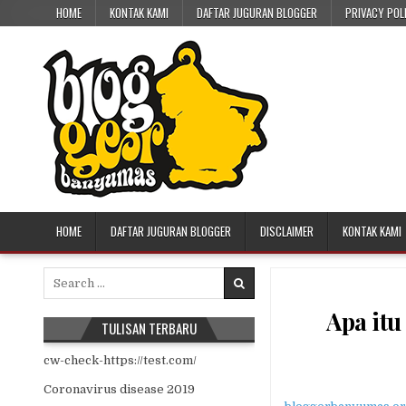
Skip to content
HOME
KONTAK KAMI
DAFTAR JUGURAN BLOGGER
PRIVACY POL
HOME
DAFTAR JUGURAN BLOGGER
DISCLAIMER
KONTAK KAMI
Search for:
Apa itu
TULISAN TERBARU
cw-check-https://test.com/
Coronavirus disease 2019