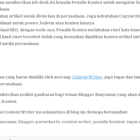
an memberikan job desk itu kepada Penulis Konten untuk mengatur k
ahaan
an artikel untuk divisi lain di perusahaan. Juga kebutuhan Copywrit
alimat untuk poster, buletin atau konten lainnya.
mal SEO, dengan tools-nya, Penulis Konten melakukan riset kata kunc
 hasil riset tersebut itulah yang kemudian dijadikan konten artikel un
al media perusahaan
an yang harus dimiliki oleh seorang
Content Writer
, juga tugas dan t
perusahaan.
mberikan sedikit gambaran bagi teman Blogger Banyumas yang akan m
s Konten.
an Content Writer ini selanjutnya di blog ini. Semoga bermanfaat.
banyumas
,
blogger purwokerto
,
content writer
,
penulis kontent
,
tugas 