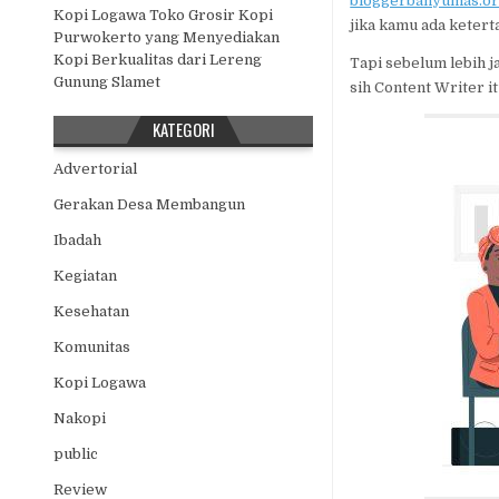
bloggerbanyumas.or
Kopi Logawa Toko Grosir Kopi
jika kamu ada ketert
Purwokerto yang Menyediakan
Kopi Berkualitas dari Lereng
Tapi sebelum lebih j
Gunung Slamet
sih Content Writer i
KATEGORI
Advertorial
Gerakan Desa Membangun
Ibadah
Kegiatan
Kesehatan
Komunitas
Kopi Logawa
Nakopi
public
Review