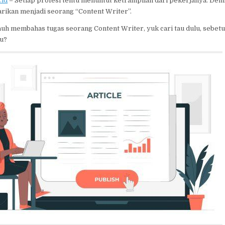
.id
– Setiap profesi tentu menuntut ketrampilan dari pekerjanya. Dem
arikan menjadi seorang “Content Writer”.
auh membahas tugas seorang Content Writer, yuk cari tau dulu, sebet
tu?