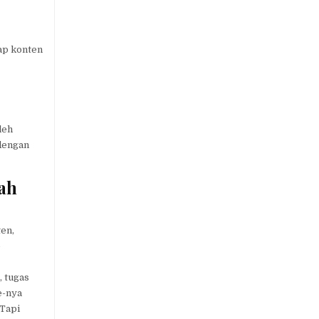
ap konten
leh
 dengan
ah
ten,
e
, tugas
e-nya
 Tapi