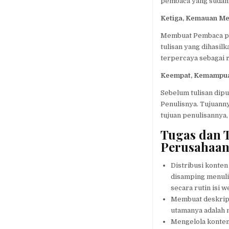
pembaca yang sudah 
Ketiga, Kemauan Me
Membuat Pembaca per
tulisan yang dihasil
terpercaya sebagai r
Keempat, Kemampua
Sebelum tulisan dipub
Penulisnya. Tujuann
tujuan penulisannya,
Tugas dan 
Perusahaa
Distribusi konten
disamping menulis
secara rutin isi 
Membuat deskrips
utamanya adalah 
Mengelola konten 