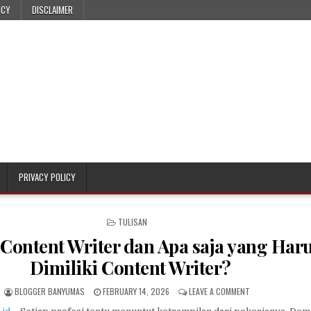
ICY
DISCLAIMER
PRIVACY POLICY
POSTED IN
TULISAN
 Content Writer dan Apa saja yang Har
Dimiliki Content Writer?
AUTHOR:
PUBLISHED DATE:
ON APA ITU CONT
BLOGGER BANYUMAS
FEBRUARY 14, 2026
LEAVE A COMMENT