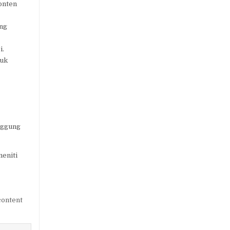
onten
ing
i.
tuk
anggung
eniti
content