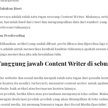
ditargetkan.
lakukan Riset
caya adalah salah satu tugas seorang Content Writer. Makanya, seti
kan, haruslah hasil dari riset dan mengumpulkan data dari sumber yang
eferensi tulisannya.
n Proofreading
likasikan, artikel yang sudah dibuat, perlu dibaca dan diperiksa lagi o
ya adalah untuk memeriksa kembali kualitas tulisannya apakah sesuai
 juga memeriksa jika ada kesalahan tulis.
Tanggung jawab Content Writer di sebu
n
 ke website dan sosial media menjadi salah satu tugas dari penulis kon
 konten itu sendiri. Ini berarti, menuntut content writer untuk updat
website, baik artikel atau bermacam konten lainnya.
i produk, ketika klien atau perusahaan mempunyai toko online. Maka
mengisi deskripsi produk-produk yang akan ditampilkan di toko onlin
sosial media. Ini memang biasanya tugas dari Social Media Specialist.