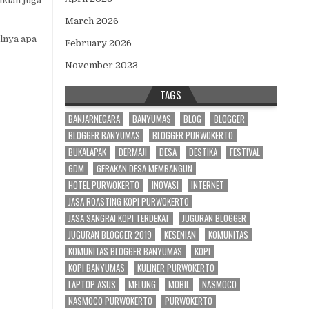
ikian juga
March 2026
ulnya apa
February 2026
November 2023
TAGS
BANJARNEGARA
BANYUMAS
BLOG
BLOGGER
BLOGGER BANYUMAS
BLOGGER PURWOKERTO
BUKALAPAK
DERMAJI
DESA
DESTIKA
FESTIVAL
GDM
GERAKAN DESA MEMBANGUN
HOTEL PURWOKERTO
INOVASI
INTERNET
JASA ROASTING KOPI PURWOKERTO
JASA SANGRAI KOPI TERDEKAT
JUGURAN BLOGGER
JUGURAN BLOGGER 2019
KESENIAN
KOMUNITAS
KOMUNITAS BLOGGER BANYUMAS
KOPI
KOPI BANYUMAS
KULINER PURWOKERTO
LAPTOP ASUS
MELUNG
MOBIL
NASMOCO
NASMOCO PURWOKERTO
PURWOKERTO