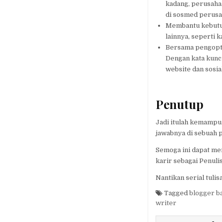
kadang, perusaha
di sosmed perus
Membantu kebutuh
lainnya, seperti k
Bersama pengopti
Dengan kata kunci
website dan sosi
Penutup
Jadi itulah kemampu
jawabnya di sebuah 
Semoga ini dapat me
karir sebagai Penuli
Nantikan serial tulis
Tagged
blogger 
writer