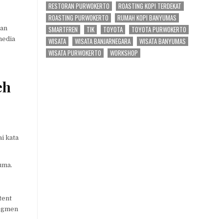
RESTORAN PURWOKERTO
ROASTING KOPI TERDEKAT
ROASTING PURWOKERTO
RUMAH KOPI BANYUMAS
san
SMARTFREN
TIK
TOYOTA
TOYOTA PURWOKERTO
 media
WISATA
WISATA BANJARNEGARA
WISATA BANYUMAS
WISATA PURWOKERTO
WORKSHOP
eh
i kata
uma.
tent
segmen