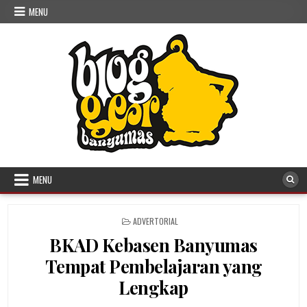
Skip to content
MENU
MENU
POSTED IN
ADVERTORIAL
BKAD Kebasen Banyumas
Tempat Pembelajaran yang
Lengkap