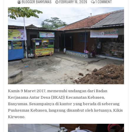
AUTHOR:
PUBLISHED DATE:
ON BKAD KEB
BLOGGER BANYUMAS
FEBRUARY 16, 2026
1 COMMENT
Kamis 9 Maret 2017, memenuhi undangan dari Badan
Kerjasama Antar Desa (BKAD) Kecamatan Kebasen,
Banyumas. Sesampainya di kantor yang berada di seberang
Puskesmas Kebasen, langsung disambut oleh ketuanya, Kikis
Kirwono.