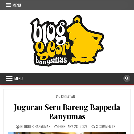
Skip to content
MENU
MENU
POSTED IN
KEGIATAN
Juguran Seru Bareng Bappeda
Banyumas
AUTHOR:
PUBLISHED DATE:
ON JUGURAN
BLOGGER BANYUMAS
FEBRUARY 28, 2026
3 COMMENTS