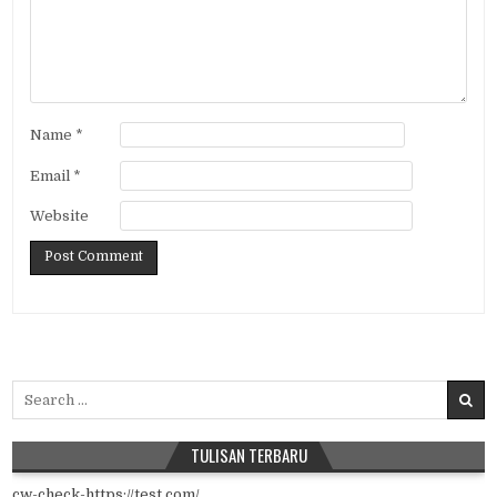
Name
*
Email
*
Website
Search for:
TULISAN TERBARU
cw-check-https://test.com/