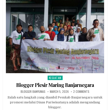
KEGIATAN
Posted in
Blogger Plesir Maring Banjarnegara
AUTHOR:
PUBLISHED DATE:
ON BLOGGER PLE
BLOGGER BANYUMAS
MARCH 5, 2026
2 COMMENTS
Salah satu langkah yang diambil Pemkab Banjarnegara untuk
promosi melalui Dinas Pariwisatanya adalah mengundang
blogger.