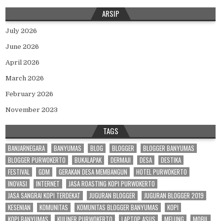
ARSIP
July 2026
June 2026
April 2026
March 2026
February 2026
November 2023
TAGS
BANJARNEGARA
BANYUMAS
BLOG
BLOGGER
BLOGGER BANYUMAS
BLOGGER PURWOKERTO
BUKALAPAK
DERMAJI
DESA
DESTIKA
FESTIVAL
GDM
GERAKAN DESA MEMBANGUN
HOTEL PURWOKERTO
INOVASI
INTERNET
JASA ROASTING KOPI PURWOKERTO
JASA SANGRAI KOPI TERDEKAT
JUGURAN BLOGGER
JUGURAN BLOGGER 2019
KESENIAN
KOMUNITAS
KOMUNITAS BLOGGER BANYUMAS
KOPI
KOPI BANYUMAS
KULINER PURWOKERTO
LAPTOP ASUS
MELUNG
MOBIL